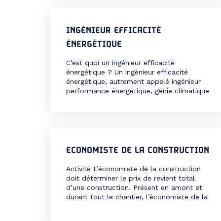
compte des contraintes de coût, de
qualité, de sécurité et de délai. […]
INGÉNIEUR EFFICACITÉ
ÉNERGÉTIQUE
C’est quoi un ingénieur efficacité
énergétique ? Un ingénieur efficacité
énergétique, autrement appelé ingénieur
performance énergétique, génie climatique
ou consultant efficacité énergétique est le
professionnel clé dans le domaine de
l’énergie. Il joue un rôle crucial dans la
maîtrise et l’optimisation de la
consommation énergétique des bâtiments
et des entreprises. Ce métier, ancré dans
ECONOMISTE DE LA CONSTRUCTION
le […]
Activité L’économiste de la construction
doit déterminer le prix de revient total
d’une construction. Présent en amont et
durant tout le chantier, l’économiste de la
construction chiffre l’ensemble des coûts.
Il supervise l’évolution des travaux pour