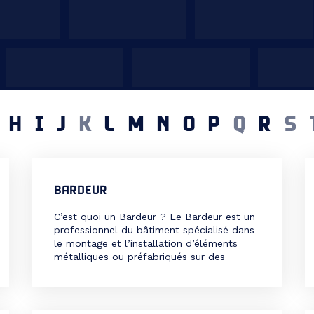
H
I
J
K
L
M
N
O
P
Q
R
S
BARDEUR
C’est quoi un Bardeur ? Le Bardeur est un
professionnel du bâtiment spécialisé dans
le montage et l’installation d’éléments
métalliques ou préfabriqués sur des
structures, principalement dans les
domaines de la construction métallique,
du génie civil et des bâtiments industriels.
Il intervient sur les chantiers pour