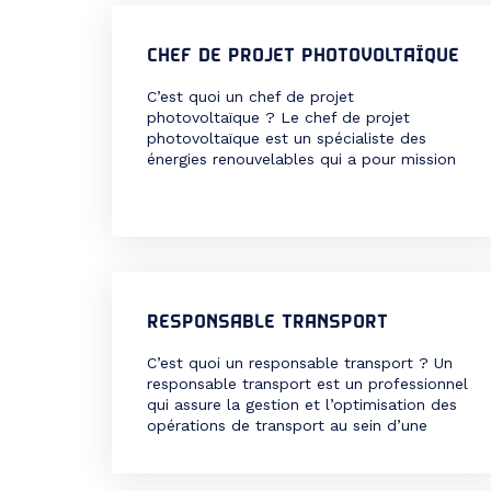
des travaux et s’assurer du respect des
délais, des budgets et […]
CHEF DE PROJET PHOTOVOLTAÏQUE
C’est quoi un chef de projet
photovoltaïque ? Le chef de projet
photovoltaïque est un spécialiste des
énergies renouvelables qui a pour mission
de concevoir, développer et superviser des
projets de production d’électricité à partir
de l’énergie solaire. Il intervient à toutes
les étapes du projet, de la recherche du
site d’implantation à la mise […]
RESPONSABLE TRANSPORT
C’est quoi un responsable transport ? Un
responsable transport est un professionnel
qui assure la gestion et l’optimisation des
opérations de transport au sein d’une
entreprise ou d’un service. Il coordonne les
activités liées au transport des
marchandises ou des personnes, en tenant