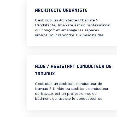
des finitions. Métier polyvalent, le […]
ARCHITECTE URBANISTE
C’est quoi un Architecte Urbaniste ?
L’Architecte Urbaniste est un professionnel
qui conçoit et aménage les espaces
urbains pour répondre aux besoins des
populations, tout en respectant les
contraintes environnementales, sociales et
économiques. Son rôle est de créer des
villes et des territoires fonctionnels,
durables et esthétiques, en tenant compte
des enjeux de mobilité, d’habitat, […]
AIDE / ASSISTANT CONDUCTEUR DE
TRAVAUX
C’est quoi un assistant conducteur de
travaux ? L’ Aide ou assistant conducteur
de travaux est un professionnel du
bâtiment qui assiste le conducteur de
travaux dans la gestion des chantiers. Il
est un maillon essentiel pour coordonner
les différentes équipes, planifier les étapes