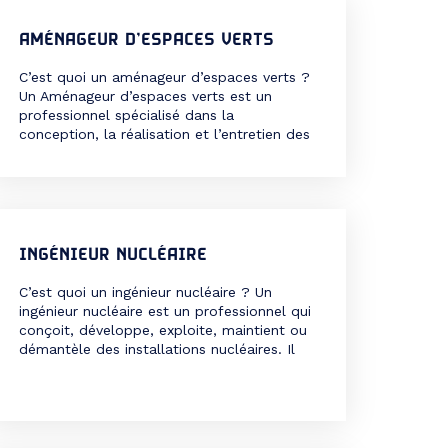
chauffage, la ventilation, la sécurité ou
encore les volets roulants. […]
AMÉNAGEUR D’ESPACES VERTS
C’est quoi un aménageur d’espaces verts ?
Un Aménageur d’espaces verts est un
professionnel spécialisé dans la
conception, la réalisation et l’entretien des
espaces paysagers. Il intervient pour
transformer des terrains en parcs, jardins,
espaces publics ou privés, en alliant
esthétique, fonctionnalité et respect de
l’environnement. Son rôle est crucial dans
le domaine de l’urbanisme, […]
INGÉNIEUR NUCLÉAIRE
C’est quoi un ingénieur nucléaire ? Un
ingénieur nucléaire est un professionnel qui
conçoit, développe, exploite, maintient ou
démantèle des installations nucléaires. Il
peut travailler dans différents domaines
liés à l’énergie nucléaire, comme la
production d’électricité, le cycle du
combustible, la sûreté, la radioprotection,
le contrôle, la recherche ou le nucléaire