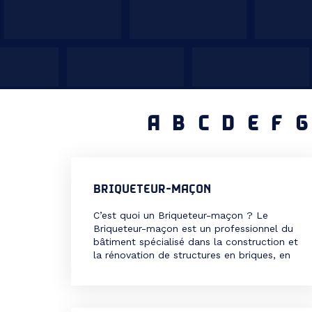
A
B
C
D
E
F
G
BRIQUETEUR-MAÇON
C’est quoi un Briqueteur-maçon ? Le
Briqueteur-maçon est un professionnel du
bâtiment spécialisé dans la construction et
la rénovation de structures en briques, en
parpaings, en pierres ou en béton. Il
intervient sur les chantiers pour assembler
les éléments de maçonnerie, poser des
murs porteurs ou non porteurs, et réaliser