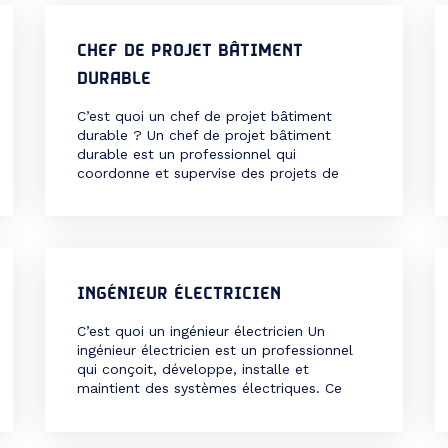
techniques, […]
CHEF DE PROJET BÂTIMENT
DURABLE
C’est quoi un chef de projet bâtiment
durable ? Un chef de projet bâtiment
durable est un professionnel qui
coordonne et supervise des projets de
construction durable, c’est-à-dire des
projets qui visent à réduire l’impact
environnemental des bâtiments, à
optimiser leur performance énergétique et
à améliorer le confort et la santé des
occupants. Les missions […]
INGÉNIEUR ÉLECTRICIEN
C’est quoi un ingénieur électricien Un
ingénieur électricien est un professionnel
qui conçoit, développe, installe et
maintient des systèmes électriques. Ce
métier intervient dans des domaines variés
comme l’énergie, le bâtiment, l’industrie,
les transports ou les télécommunications.