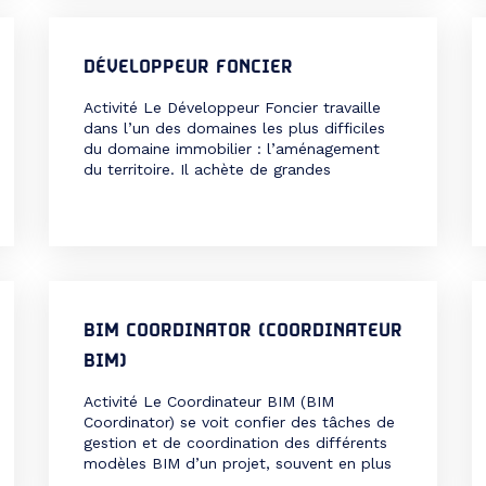
Il peut travailler dans des entreprises
privées, des organismes publics, des
bureaux d’études, des centres de
DÉVELOPPEUR FONCIER
recherche ou […]
Activité Le Développeur Foncier travaille
dans l’un des domaines les plus difficiles
du domaine immobilier : l’aménagement
du territoire. Il achète de grandes
étendues de terrain sur lesquelles il
construit des communautés résidentielles,
des complexes industriels et des centres
commerciaux ou d’autres structures
commerciales. Le Développeur Foncier
doit être en mesure de reconnaître le
potentiel d’une […]
BIM COORDINATOR (COORDINATEUR
BIM)
Activité Le Coordinateur BIM (BIM
Coordinator) se voit confier des tâches de
gestion et de coordination des différents
modèles BIM d’un projet, souvent en plus
de leurs tâches de modélisation. Il est