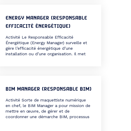
responsable de la conception, du pilotage,
du […]
ENERGY MANAGER (RESPONSABLE
EFFICACITÉ ÉNERGÉTIQUE)
Activité Le Responsable Efficacité
Énergétique (Energy Manager) surveille et
gère l’efficacité énergétique d’une
installation ou d’une organisation. Il met
en œuvre des mesures de conservation,
surveille la consommation d’énergie, évalue
les décisions commerciales en matière de
durabilité et recherchent des possibilités
d’accroître l’efficacité énergétique. Le
Responsable Efficacité Énergétique
BIM MANAGER (RESPONSABLE BIM)
travaille en collaboration avec des
ingénieurs et des […]
Activité Sorte de maquettiste numérique
en chef, le BIM Manager a pour mission de
mettre en œuvre, de gérer et de
coordonner une démarche BIM, processus
d’ingénierie collaborative basée sur une
maquette partagée par les différents