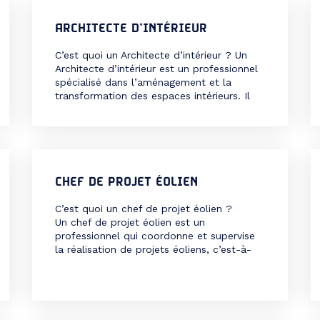
assembler les structures en acier,
aluminium ou béton, tout […]
ARCHITECTE D’INTÉRIEUR
C’est quoi un Architecte d’intérieur ? Un
Architecte d’intérieur est un professionnel
spécialisé dans l’aménagement et la
transformation des espaces intérieurs. Il
allie créativité et expertise technique pour
concevoir des environnements
fonctionnels, esthétiques et adaptés aux
besoins des utilisateurs. Que ce soit pour
des logements, des bureaux, des
commerces ou des lieux publics,
CHEF DE PROJET ÉOLIEN
l’Architecte d’intérieur […]
C’est quoi un chef de projet éolien ?
Un chef de projet éolien est un
professionnel qui coordonne et supervise
la réalisation de projets éoliens, c’est-à-
dire des installations qui produisent de
l’énergie à partir du vent. Il intervient à
toutes les étapes du projet, de la
conception à la mise en service, en
passant par le financement, les études