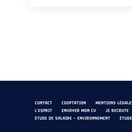
vérifier que le budget est bien respecté. Il
assure également une mission de conseil
auprès du maître d’œuvre, de […]
CONTACT
COOPTATION
MENTIONS LÉGALE
L’ESPRIT
ENVOYER MON CV
JE RECRUTE
ÉTUDE DE SALAIRE – ENVIRONNEMENT
ÉTUDE