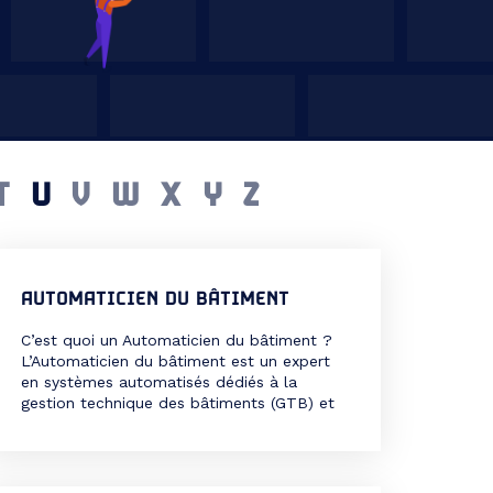
T
U
V
W
X
Y
Z
AUTOMATICIEN DU BÂTIMENT
C’est quoi un Automaticien du bâtiment ?
L’Automaticien du bâtiment est un expert
en systèmes automatisés dédiés à la
gestion technique des bâtiments (GTB) et
à la domotique. Il conçoit, installe,
programme et maintient les équipements
permettant de contrôler automatiquement
des fonctions comme l’éclairage, le