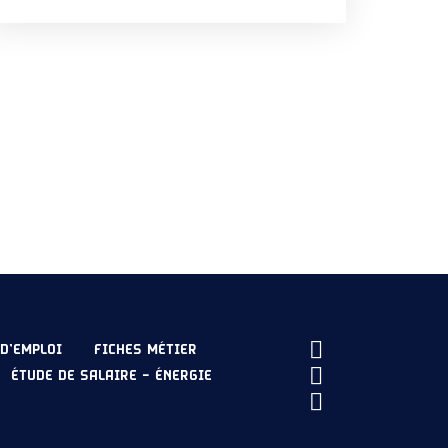
intervenants d’un projet de génie civil ou
de construction. BIM (Building Information
Modeling) désigne les outils de
modélisation des informations de […]
D’EMPLOI
FICHES MÉTIER
ÉTUDE DE SALAIRE – ÉNERGIE