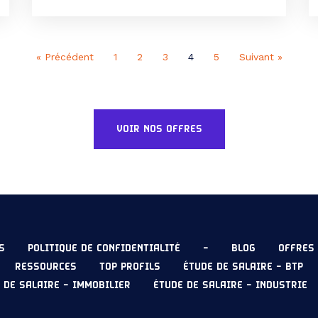
l’interlocuteur du BIM Manager en
entreprise BIM (Building Information
Modeling) désigne les outils de
modélisation des informations de la
« Précédent
1
2
3
4
5
Suivant »
construction implémentés par des
applications qui […]
VOIR NOS OFFRES
S
POLITIQUE DE CONFIDENTIALITÉ
–
BLOG
OFFRES 
RESSOURCES
TOP PROFILS
ÉTUDE DE SALAIRE – BTP
 DE SALAIRE – IMMOBILIER
ÉTUDE DE SALAIRE – INDUSTRIE