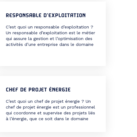
médical. Il peut exercer […]
RESPONSABLE D’EXPLOITATION
C’est quoi un responsable d’exploitation ?
Un responsable d’exploitation est le métier
qui assure la gestion et l’optimisation des
activités d’une entreprise dans le domaine
de la production, du transport ou de la
logistique. Il supervise les équipes, les
moyens humains et matériels, les flux de
marchandises, les coûts, la qualité et la
sécurité. Il […]
CHEF DE PROJET ÉNERGIE
C’est quoi un chef de projet énergie ? Un
chef de projet énergie est un professionnel
qui coordonne et supervise des projets liés
à l’énergie, que ce soit dans le domaine
des énergies renouvelables, de l’efficacité
énergétique, de la transition énergétique
ou de la rénovation énergétique. Il est