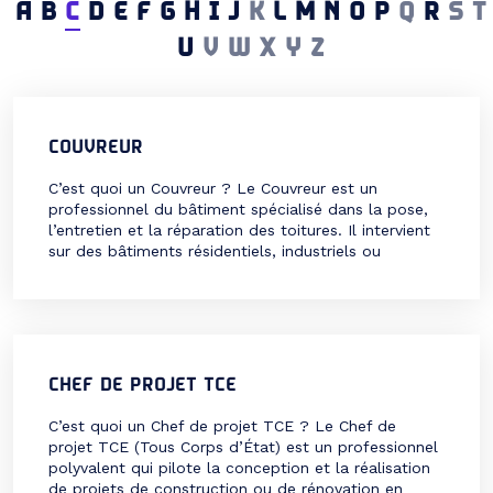
A
B
C
D
E
F
G
H
I
J
K
L
M
N
O
P
Q
R
S
T
U
V
W
X
Y
Z
COUVREUR
C’est quoi un Couvreur ? Le Couvreur est un
professionnel du bâtiment spécialisé dans la pose,
l’entretien et la réparation des toitures. Il intervient
sur des bâtiments résidentiels, industriels ou
historiques pour assurer leur étanchéité, leur
isolation et leur esthétique. Ce métier, essentiel pour
la protection des constructions contre les
intempéries, exige des compétences techniques, […]
CHEF DE PROJET TCE
C’est quoi un Chef de projet TCE ? Le Chef de
projet TCE (Tous Corps d’État) est un professionnel
polyvalent qui pilote la conception et la réalisation
de projets de construction ou de rénovation en