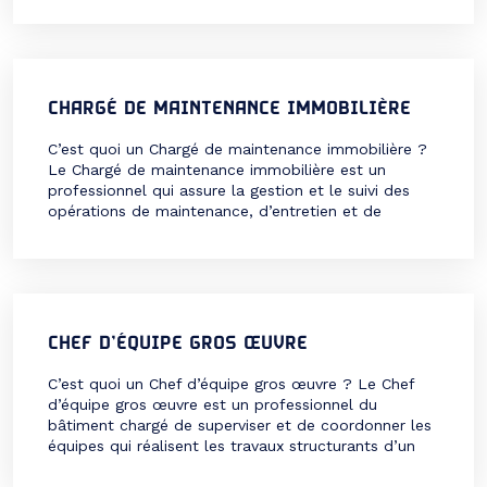
phase de conception et tout au long de la
réalisation des projets pour prévenir les risques liés à
[…]
CHARGÉ DE MAINTENANCE IMMOBILIÈRE
C’est quoi un Chargé de maintenance immobilière ?
Le Chargé de maintenance immobilière est un
professionnel qui assure la gestion et le suivi des
opérations de maintenance, d’entretien et de
rénovation des biens immobiliers. Il intervient pour
garantir le bon fonctionnement des équipements, la
sécurité des occupants et la valorisation des
bâtiments. Ce métier nécessite […]
CHEF D’ÉQUIPE GROS ŒUVRE
C’est quoi un Chef d’équipe gros œuvre ? Le Chef
d’équipe gros œuvre est un professionnel du
bâtiment chargé de superviser et de coordonner les
équipes qui réalisent les travaux structurants d’un
chantier, comme les fondations, les murs, les
planchers et les charpentes. Véritable pilier du