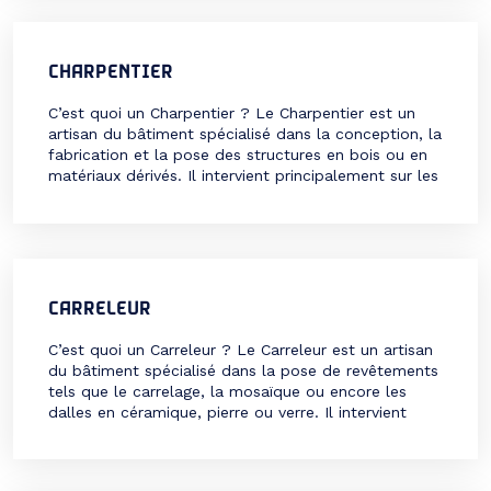
autoportant. Ces structures peuvent inclure des
murs, des planchers, des poutres ou des poteaux.
Ce […]
CHARPENTIER
C’est quoi un Charpentier ? Le Charpentier est un
artisan du bâtiment spécialisé dans la conception, la
fabrication et la pose des structures en bois ou en
matériaux dérivés. Il intervient principalement sur les
charpentes des bâtiments (maisons, immeubles,
bâtiments industriels), mais aussi sur des ouvrages
spécifiques comme des escaliers, des ponts, des
passerelles ou […]
CARRELEUR
C’est quoi un Carreleur ? Le Carreleur est un artisan
du bâtiment spécialisé dans la pose de revêtements
tels que le carrelage, la mosaïque ou encore les
dalles en céramique, pierre ou verre. Il intervient
aussi bien dans la construction neuve que dans la
rénovation, pour habiller les sols, murs ou plans de
travail. Son […]