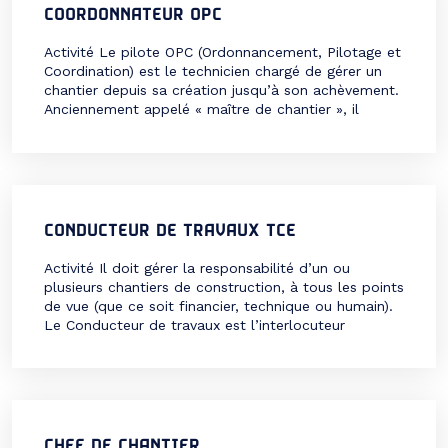
COORDONNATEUR OPC
Activité Le pilote OPC (Ordonnancement, Pilotage et
Coordination) est le technicien chargé de gérer un
chantier depuis sa création jusqu’à son achèvement.
Anciennement appelé « maître de chantier », il
élabore le planning et en assure le suivi. Le poste en
détail Ses missions : Le coordonnateur OPC est
recruté par les bureaux d’ingénierie et […]
CONDUCTEUR DE TRAVAUX TCE
Activité Il doit gérer la responsabilité d’un ou
plusieurs chantiers de construction, à tous les points
de vue (que ce soit financier, technique ou humain).
Le Conducteur de travaux est l’interlocuteur
privilégié du maître d’œuvre, et une de ses missions
est également d’assurer l’interface entre les clients,
les fournisseurs et la direction. Le poste en […]
CHEF DE CHANTIER