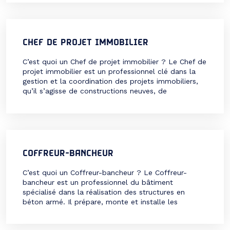
chantier, il s’assure que les travaux respectent les
plans, […]
CHEF DE PROJET IMMOBILIER
C’est quoi un Chef de projet immobilier ? Le Chef de
projet immobilier est un professionnel clé dans la
gestion et la coordination des projets immobiliers,
qu’il s’agisse de constructions neuves, de
rénovations ou d’aménagements. Il assure le suivi de
toutes les étapes d’un projet, de l’étude de
faisabilité à la livraison, en passant par […]
COFFREUR-BANCHEUR
C’est quoi un Coffreur-bancheur ? Le Coffreur-
bancheur est un professionnel du bâtiment
spécialisé dans la réalisation des structures en
béton armé. Il prépare, monte et installe les
coffrages (moules) nécessaires pour contenir le
béton jusqu’à ce qu’il durcisse et devienne