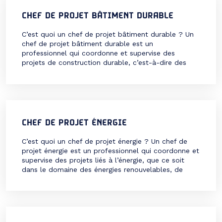
CHEF DE PROJET BÂTIMENT DURABLE
C’est quoi un chef de projet bâtiment durable ? Un
chef de projet bâtiment durable est un
professionnel qui coordonne et supervise des
projets de construction durable, c’est-à-dire des
projets qui visent à réduire l’impact environnemental
des bâtiments, à optimiser leur performance
énergétique et à améliorer le confort et la santé des
occupants. Les missions […]
CHEF DE PROJET ÉNERGIE
C’est quoi un chef de projet énergie ? Un chef de
projet énergie est un professionnel qui coordonne et
supervise des projets liés à l’énergie, que ce soit
dans le domaine des énergies renouvelables, de
l’efficacité énergétique, de la transition énergétique
ou de la rénovation énergétique. Il est responsable
de la conception, du pilotage, du […]