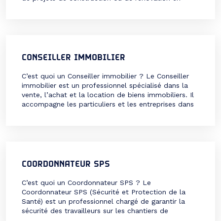
coordonnant tous les intervenants techniques, quels
que soient les corps de métier impliqués (gros
œuvre, second œuvre, plomberie, électricité, etc.).
[…]
CONSEILLER IMMOBILIER
C’est quoi un Conseiller immobilier ? Le Conseiller
immobilier est un professionnel spécialisé dans la
vente, l’achat et la location de biens immobiliers. Il
accompagne les particuliers et les entreprises dans
leurs projets immobiliers, en leur proposant des
solutions adaptées à leurs besoins et à leur budget.
Véritable expert du marché local, il est chargé […]
COORDONNATEUR SPS
C’est quoi un Coordonnateur SPS ? Le
Coordonnateur SPS (Sécurité et Protection de la
Santé) est un professionnel chargé de garantir la
sécurité des travailleurs sur les chantiers de
construction ou de rénovation. Il intervient dès la