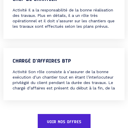
Activité Il a la responsabilité de la bonne réalisation
des travaux. Plus en détails, il a un rôle très
opérationnel et il doit s’assurer sur les chantiers que
les travaux sont effectués selon les plans prévus.
Pour cela il manage une équipe technique qui peut
être importante selon le type de travaux réalisés. Il
doit […]
CHARGÉ D’AFFAIRES BTP
Activité Son rôle consiste à s’assurer de la bonne
exécution d’un chantier tout en étant l’interlocuteur
privilégié du client pendant la durée des travaux. Le
chargé d’affaires est présent du début à la fin, de la
mise en place du projet jusqu’à son achèvement. Le
poste en détail Formation Diplômes requis Qualités
requises Compétences Techniques […]
VOIR NOS OFFRES