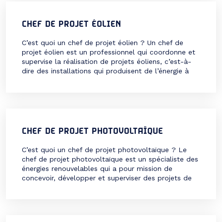
CHEF DE PROJET ÉOLIEN
C’est quoi un chef de projet éolien ? Un chef de
projet éolien est un professionnel qui coordonne et
supervise la réalisation de projets éoliens, c’est-à-
dire des installations qui produisent de l’énergie à
partir du vent. Il intervient à toutes les étapes
du projet, de la conception à la mise en service, en
passant par le financement, les études techniques,
[…]
CHEF DE PROJET PHOTOVOLTAÏQUE
C’est quoi un chef de projet photovoltaïque ? Le
chef de projet photovoltaïque est un spécialiste des
énergies renouvelables qui a pour mission de
concevoir, développer et superviser des projets de
production d’électricité à partir de l’énergie solaire. Il
intervient à toutes les étapes du projet, de la
recherche du site d’implantation à la mise […]