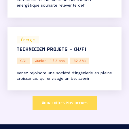
énergétique souhaite relever le défi
environnemental en participant à la
décarbonation du chauffage et de la
climatisation des bâtiments, qui représentent
10% des émissions mondiales de CO2. Nous
recherchons actuellement un/une chef de projet
performances environnementales pour rejoindre
Énergie
cette entreprise spécialisée dans la […]
TECHNICIEN PROJETS – (H/F)
CDI
Junior - 1 à 3 ans
32-38k
Venez rejoindre une société d'ingénierie en pleine
croissance, qui envisage un bel avenir
VOIR TOUTES NOS OFFRES