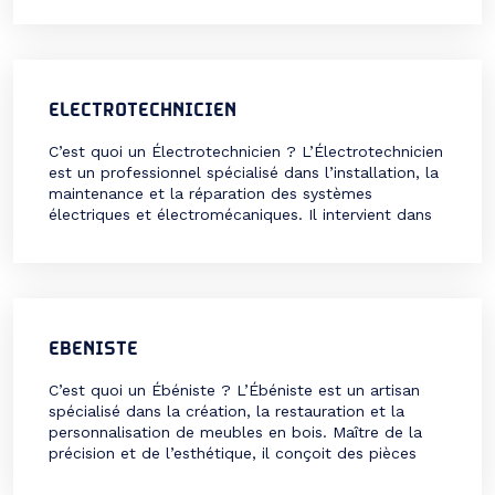
des bâtiments ou des produits en intégrant des
critères écologiques tout au long de leur cycle de
vie : choix des matériaux, consommation […]
ELECTROTECHNICIEN
C’est quoi un Électrotechnicien ? L’Électrotechnicien
est un professionnel spécialisé dans l’installation, la
maintenance et la réparation des systèmes
électriques et électromécaniques. Il intervient dans
divers secteurs, tels que le bâtiment, l’industrie ou
les infrastructures publiques, pour concevoir et
assurer le bon fonctionnement des équipements
électriques. Ce métier technique et polyvalent
requiert une expertise en […]
EBENISTE
C’est quoi un Ébéniste ? L’Ébéniste est un artisan
spécialisé dans la création, la restauration et la
personnalisation de meubles en bois. Maître de la
précision et de l’esthétique, il conçoit des pièces
uniques ou en petites séries, souvent sur mesure, en
utilisant des techniques traditionnelles et modernes.