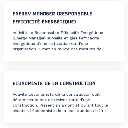
chauffage, et parfois des dispositifs connectés
(domotique). Ce métier, […]
ENERGY MANAGER (RESPONSABLE
EFFICACITÉ ÉNERGÉTIQUE)
Activité Le Responsable Efficacité Énergétique
(Energy Manager) surveille et gère l’efficacité
énergétique d’une installation ou d’une
organisation. Il met en œuvre des mesures de
conservation, surveille la consommation d’énergie,
évalue les décisions commerciales en matière de
durabilité et recherchent des possibilités d’accroître
l’efficacité énergétique. Le Responsable Efficacité
Énergétique travaille en collaboration avec des
ingénieurs et des […]
ECONOMISTE DE LA CONSTRUCTION
Activité L’économiste de la construction doit
déterminer le prix de revient total d’une
construction. Présent en amont et durant tout le
chantier, l’économiste de la construction chiffre
l’ensemble des coûts. Il supervise l’évolution des
travaux pour vérifier que le budget est bien
respecté. Il assure également une mission de conseil