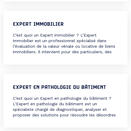
Ce métier exige un savoir-faire artistique et […]
EXPERT IMMOBILIER
C’est quoi un Expert immobilier ? L’Expert
immobilier est un professionnel spécialisé dans
l’évaluation de la valeur vénale ou locative de biens
immobiliers. Il intervient pour des particuliers, des
entreprises ou des institutions dans divers
contextes : ventes, acquisitions, successions,
divorces, ou encore litiges judiciaires. Ce métier exige
une maîtrise des aspects juridiques, techniques et
financiers […]
EXPERT EN PATHOLOGIE DU BÂTIMENT
C’est quoi un Expert en pathologie du bâtiment ?
L’Expert en pathologie du bâtiment est un
spécialiste chargé de diagnostiquer, analyser et
proposer des solutions pour résoudre les désordres
affectant les bâtiments. Ces pathologies peuvent
être structurelles (fissures, affaissements), liées à