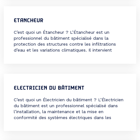
l’humidité (infiltrations, moisissures) ou encore
d’ordre thermique et acoustique. Il intervient aussi
bien pour […]
ETANCHEUR
C’est quoi un Étancheur ? L’Étancheur est un
professionnel du bâtiment spécialisé dans la
protection des structures contre les infiltrations
d’eau et les variations climatiques. Il intervient
principalement sur les toitures, les terrasses, les
parkings, ou encore les fondations pour assurer leur
imperméabilité. Son rôle est essentiel pour garantir
la durabilité et la solidité des […]
ELECTRICIEN DU BÂTIMENT
C’est quoi un Électricien du bâtiment ? L’Électricien
du bâtiment est un professionnel spécialisé dans
l’installation, la maintenance et la mise en
conformité des systèmes électriques dans les
bâtiments résidentiels, commerciaux ou industriels. Il
intervient pour assurer le fonctionnement des
réseaux électriques, des équipements d’éclairage, de