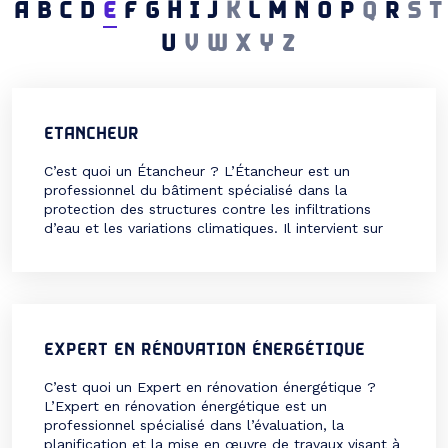
A
B
C
D
E
F
G
H
I
J
K
L
M
N
O
P
Q
R
S
T
U
V
W
X
Y
Z
ETANCHEUR
C’est quoi un Étancheur ? L’Étancheur est un
professionnel du bâtiment spécialisé dans la
protection des structures contre les infiltrations
d’eau et les variations climatiques. Il intervient sur
les toitures, les terrasses, les parkings ou encore les
fondations pour assurer leur imperméabilité. Ce
métier, essentiel pour garantir la durabilité et la
sécurité des bâtiments, exige […]
EXPERT EN RÉNOVATION ÉNERGÉTIQUE
C’est quoi un Expert en rénovation énergétique ?
L’Expert en rénovation énergétique est un
professionnel spécialisé dans l’évaluation, la
planification et la mise en œuvre de travaux visant à