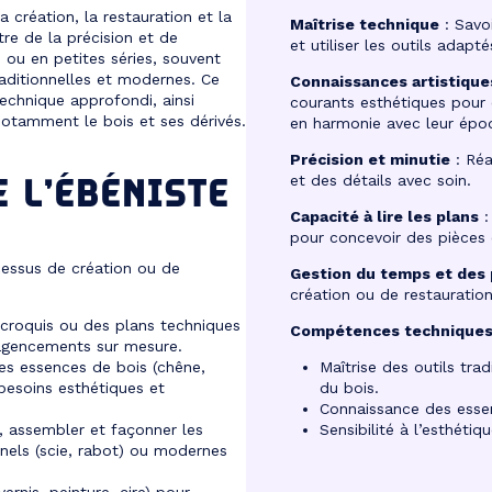
a création, la restauration et la
Maîtrise technique
: Savoi
re de la précision et de
et utiliser les outils adapté
s ou en petites séries, souvent
raditionnelles et modernes. Ce
Connaissances artistique
technique approfondi, ainsi
courants esthétiques pour
notamment le bois et ses dérivés.
en harmonie avec leur épo
Précision et minutie
: Réa
E L’ÉBÉNISTE
et des détails avec soin.
Capacité à lire les plans
:
pour concevoir des pièces
cessus de création ou de
Gestion du temps et des 
création ou de restauration
 croquis ou des plans techniques
Compétences techniques
agencements sur mesure.
les essences de bois (chêne,
Maîtrise des outils tra
 besoins esthétiques et
du bois.
Connaissance des essen
 assembler et façonner les
Sensibilité à l’esthétiq
onnels (scie, rabot) ou modernes
ernis, peinture, cire) pour