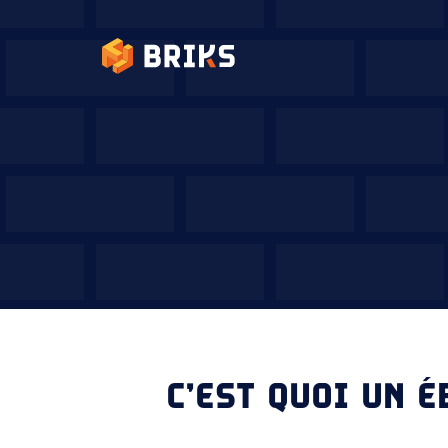
C’EST QUOI UN É