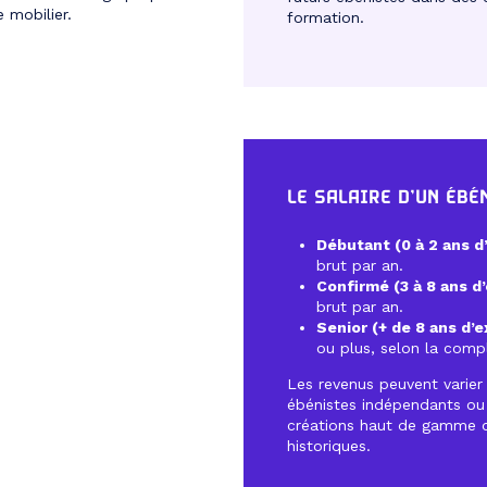
 mobilier.
formation.
LE SALAIRE D’UN ÉBÉ
Débutant (0 à 2 ans d
brut par an.
Confirmé (3 à 8 ans d
brut par an.
Senior (+ de 8 ans d’
ou plus, selon la compl
Les revenus peuvent varier
ébénistes indépendants ou
créations haut de gamme o
historiques.