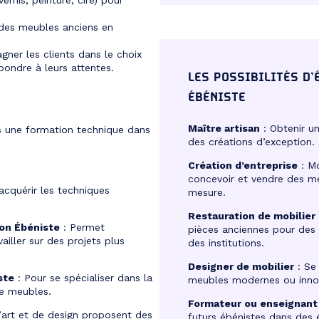
 des meubles anciens en
ner les clients dans le choix
pondre à leurs attentes.
LES POSSIBILITÉS D’
ÉBÉNISTE
Maître artisan
: Obtenir un
s une formation technique dans
des créations d’exception.
Création d’entreprise
: Mo
concevoir et vendre des 
cquérir les techniques
mesure.
Restauration de mobilier 
ion Ébéniste
: Permet
pièces anciennes pour des
iller sur des projets plus
des institutions.
Designer de mobilier
: Se 
ste
: Pour se spécialiser dans la
meubles modernes ou inno
de meubles.
Formateur ou enseignant
’art et de design proposent des
futurs ébénistes dans des 