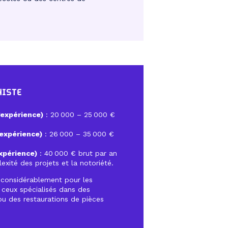
NISTE
’expérience)
: 20 000 – 25 000 €
’expérience)
: 26 000 – 35 000 €
expérience)
: 40 000 € brut par an
exité des projets et la notoriété.
 considérablement pour les
 ceux spécialisés dans des
u des restaurations de pièces