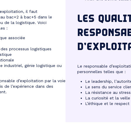
ploitation, il faut
LES QUALI
eau bac+2 à bac+5 dans le
 de la logistique. Voici
RESPONSA
es :
ique associée
D’EXPLOIT
des processus logistiques
stique
ationale
e industriel, génie logistique ou
Le responsable d’exploitati
personnelles telles que :
onsable d’exploitation par la voie
Le leadership, l’autorit
is de l’expérience dans des
Le sens du service clie
ent.
La résistance au stress
La curiosité et la veill
L’éthique et le respect