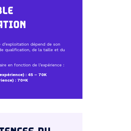
BLE
ATION
e d’exploitation dépend de son
 qualification, de la taille et du
aire en fonction de l’expérience :
’expérience) : 45 – 70K
rience) : 70+K