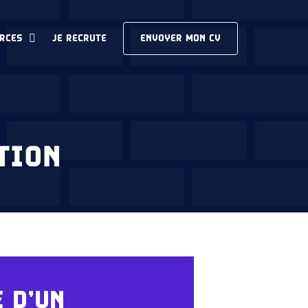
RCES
JE RECRUTE
ENVOYER MON CV
TION
E D’UN