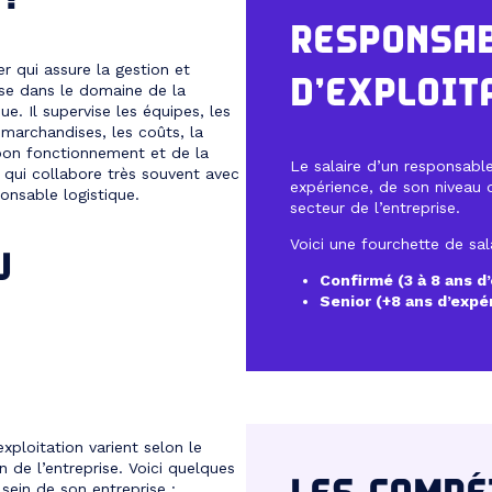
RESPONSA
r qui assure la gestion et
D’EXPLOIT
rise dans le domaine de la
ue. Il supervise les équipes, les
marchandises, les coûts, la
u bon fonctionnement et de la
Le salaire d’un responsabl
r qui collabore très souvent avec
expérience, de son niveau de
onsable logistique.
secteur de l’entreprise.
Voici une fourchette de sal
U
Confirmé (3 à 8 ans d
Senior (+8 ans d’expé
ploitation varient selon le
ion de l’entreprise. Voici quelques
sein de son entreprise :