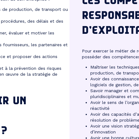
LES COMPÉ
s de production, de transport ou
RESPONSA
 procédures, des délais et des
D’EXPLOIT
er, évaluer et motiver les
es fournisseurs, les partenaires et
Pour exercer le métier de r
nce et proposer des actions
posséder des compétences b
Maîtriser les technique
et à la prévention des risques
production, de transpo
e en œuvre de la stratégie de
Avoir des connaissanc
logiciels de gestion, de
Savoir manager et com
IR UN
pluridisciplinaires et mu
Avoir le sens de l’organ
réactivité
Avoir des capacités d’
résolution de problèm
 ?
Avoir une vision straté
d’innovation
Avoir une bonne culture