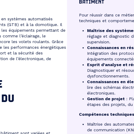
BÂTIMENT
Pour réussir dans ce métie
t en systèmes automatisés
techniques et comportemen
nts (GTB) et à la domotique. Il
nt les équipements permettant de
Maîtrise des système
 comme l’éclairage, le
réglage et diagnostic
encore les volets roulants. Grâce
supervision.
se les performances énergétiques
Connaissances en ré
rt et la sécurité des
Intégration des protoco
ction de l’électronique, de
équipements connecté
Esprit d’analyse et r
Diagnostiquer et résou
dysfonctionnements.
E
Connaissances en élec
lire des schémas électr
électroniques.
 DU
Gestion de projet
: Pl
étapes des projets, du d
Compétences techniques
Maîtrise des automate
de communication (KN
 bâtiment sont variées et