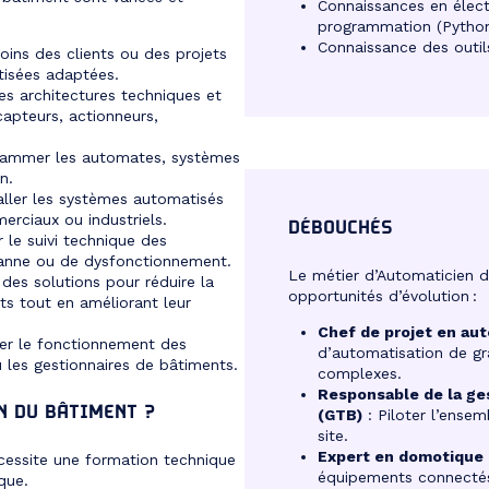
Connaissances en électr
programmation (Python,
Connaissance des outil
oins des clients ou des projets
tisées adaptées.
les architectures techniques et
capteurs, actionneurs,
grammer les automates, systèmes
n.
aller les systèmes automatisés
erciaux ou industriels.
DÉBOUCHÉS
r le suivi technique des
 panne ou de dysfonctionnement.
Le métier d’Automaticien 
 des solutions pour réduire la
opportunités d’évolution :
s tout en améliorant leur
Chef de projet en au
uer le fonctionnement des
d’automatisation de g
u les gestionnaires de bâtiments.
complexes.
Responsable de la ge
N DU BÂTIMENT ?
(GTB)
: Piloter l’ense
site.
Expert en domotique
cessite une formation technique
équipements connectés 
que.