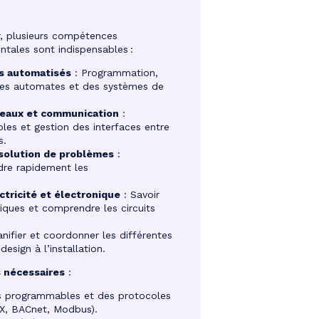
r, plusieurs compétences
tales sont indispensables :
s automatisés
: Programmation,
 des automates et des systèmes de
seaux et communication
:
les et gestion des interfaces entre
s.
ésolution de problèmes
:
dre rapidement les
tricité et électronique
: Savoir
iques et comprendre les circuits
anifier et coordonner les différentes
esign à l’installation.
 nécessaires
:
s programmables et des protocoles
X, BACnet, Modbus).