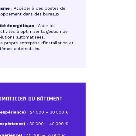
tisme
: Accéder à des postes de
eloppement dans des bureaux
ité énergétique
: Aider les
ectivités à optimiser la gestion de
olutions automatisées.
a propre entreprise d’installation et
tèmes automatisés.
TOMATICIEN DU BÂTIMENT
’expérience)
: 24 000 – 30 000 €
’expérience)
: 30 000 – 40 000 €
expérience)
: 40 000 – 55 000 €