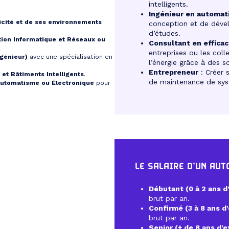
intelligents.
Ingénieur en automa
icité et de ses environnements
conception et de dév
d’études.
ion Informatique et Réseaux ou
Consultant en efficac
entreprises ou les coll
génieur)
avec une spécialisation en
l’énergie grâce à des s
Entrepreneur
: Créer s
et Bâtiments Intelligents
.
de maintenance de sys
Automatisme ou Électronique
pour
LE SALAIRE D’UN AU
Débutant (0 à 2 ans d
brut par an.
Confirmé (3 à 8 ans d
brut par an.
Senior (+ de 8 ans d’