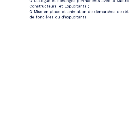
O Dialogue et échanges permanents avec la Maitrise
Constructeurs, et Exploitants ;
O Mise en place et animation de démarches de ré
de foncières ou d’exploitants.