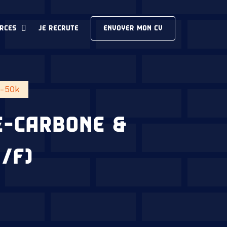
RCES
JE RECRUTE
ENVOYER MON CV
-50k
E-CARBONE &
/F)