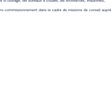
 d’Ouvrage, les Bureaux d’Etudes, les Architectes, Industriels,
tro-commissionnement dans le cadre de missions de conseil aupr