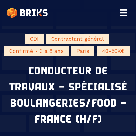
CDI
Contractant général
Confirmé - 3 à 8 ans
Paris
40-50K€
CONDUCTEUR DE
TRAVAUX – SPÉCIALISÉ
BOULANGERIES/FOOD –
FRANCE (H/F)