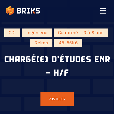
CDI
Ingénierie
Confirmé - 3 à 8 ans
Reims
45-55K€
CHARGÉ(E) D’ÉTUDES ENR
– H/F
POSTULER