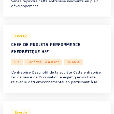
Venez rejoindre cette entreprise innovante en plein
développement
Énergie
CHEF DE PROJETS PERFORMANCE
ENERGÉTIQUE H/F
CDI
Confirmé - 3 à 8 ans
45-55K€
L’entreprise Descriptif de la société Cette entreprise
fer de lance de l’innovation énergétique souhaite
relever le défi environnemental en participant à la
décarbonation du chauffage et de la climatisation
des bâtiments, qui représentent 10% des émissions
mondiales de CO2. Nous recherchons actuellement
un/une chef de projet performances
environnementales pour rejoindre cette entreprise
spécialisée dans la […]
Énergie