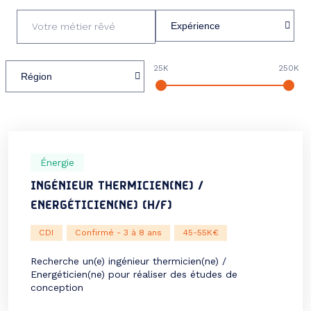
Votre
Expérience
métier
:
rêvé
:
Localisation
Salaire
Salaire
Salaire
:
minimum
maximum
:
Énergie
INGÉNIEUR THERMICIEN(NE) /
ENERGÉTICIEN(NE) (H/F)
CDI
Confirmé - 3 à 8 ans
45-55K€
Recherche un(e) ingénieur thermicien(ne) /
Energéticien(ne) pour réaliser des études de
conception