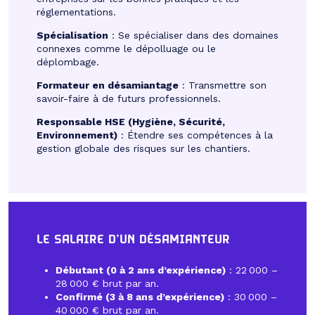
réglementations.
Spécialisation
: Se spécialiser dans des domaines
connexes comme le dépolluage ou le
déplombage.
Formateur en désamiantage
: Transmettre son
savoir-faire à de futurs professionnels.
Responsable HSE (Hygiène, Sécurité,
Environnement)
: Étendre ses compétences à la
gestion globale des risques sur les chantiers.
LE SALAIRE D’UN DÉSAMIANTEUR
Débutant (0 à 2 ans d’expérience)
: 22 000 –
28 000 € brut par an.
Confirmé (3 à 8 ans d’expérience)
: 30 000 –
40 000 € brut par an.